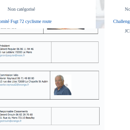
Non catégorisé
No
mité Fsgt 72 cyclisme route
Challeng
J