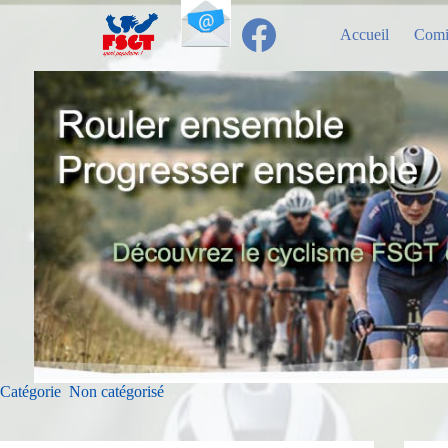
Passer
au
Accueil
Comi
contenu
Catégorie
Non catégorisé