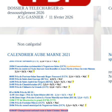
DOSSIER A TELECHARGER ci-
Co
dessousrèglement 2026
JCG GASNIER
11 février 2026
Non catégorisé
CALENDRIER AUBE MARNE 2021
No
sp
A
re
No