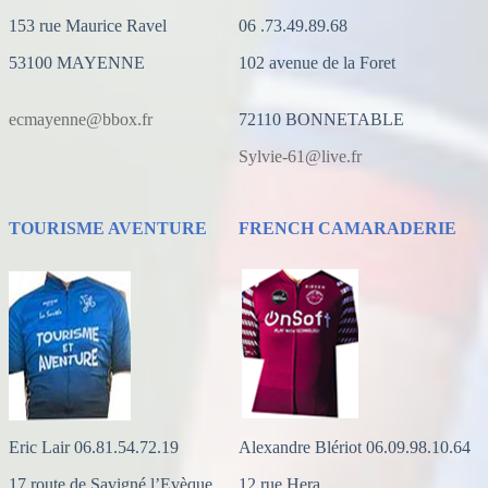
153 rue Maurice Ravel
06 .73.49.89.68
53100 MAYENNE
102 avenue de la Foret
ecmayenne@bbox.fr
72110 BONNETABLE
Sylvie-61@live.fr
TOURISME AVENTURE
FRENCH CAMARADERIE
Eric Lair 06.81.54.72.19
Alexandre Blériot 06.09.98.10.64
17 route de Savigné l’Evèque
12 rue Hera