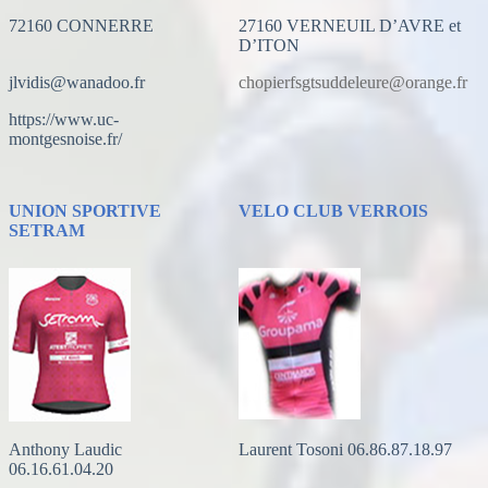
72160 CONNERRE
27160 VERNEUIL D’AVRE et
D’ITON
jlvidis@wanadoo.fr
chopierfsgtsuddeleure@orange.fr
https://www.uc-
montgesnoise.fr/
UNION SPORTIVE
VELO CLUB VERROIS
SETRAM
Anthony Laudic
Laurent Tosoni 06.86.87.18.97
06.16.61.04.20