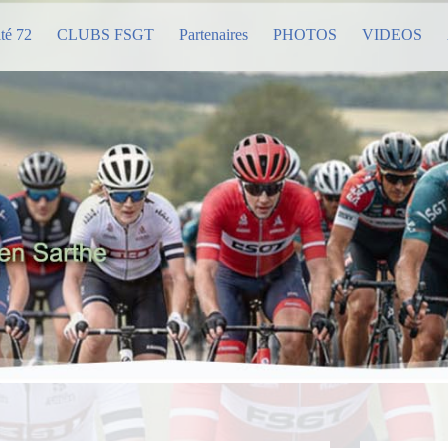
té 72
CLUBS FSGT
Partenaires
PHOTOS
VIDEOS