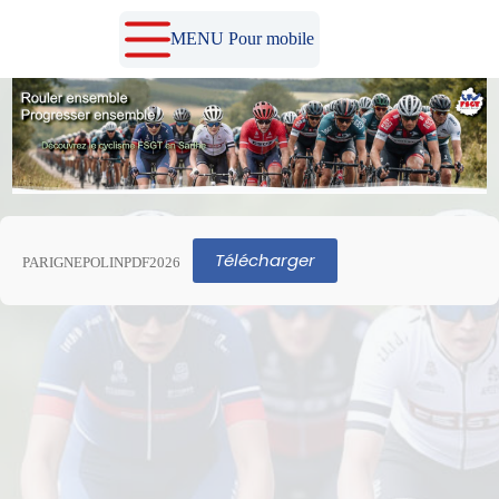
Passer
au
MENU Pour mobile
contenu
Télécharger
PARIGNEPOLINPDF2026