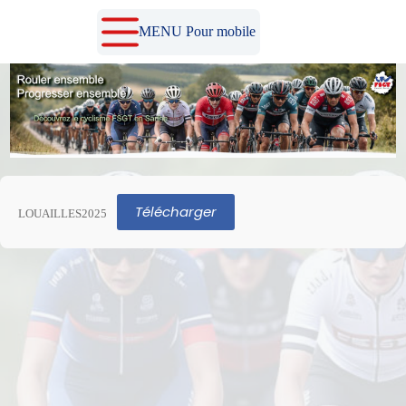
Passer
au
MENU Pour mobile
contenu
Télécharger
LOUAILLES2025