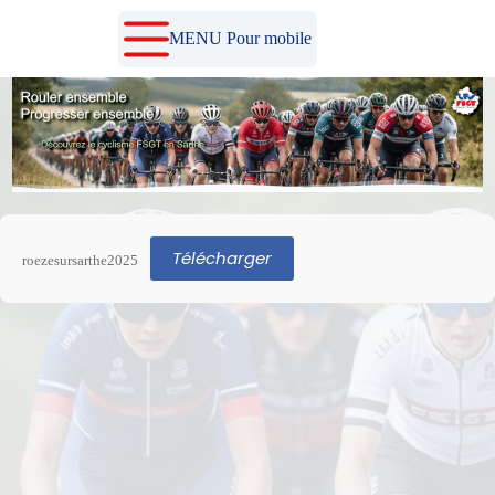
Passer
au
MENU Pour mobile
contenu
Télécharger
roezesursarthe2025