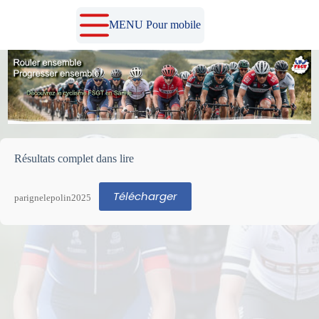
Passer
au
MENU Pour mobile
contenu
Résultats complet dans lire
Télécharger
parignelepolin2025