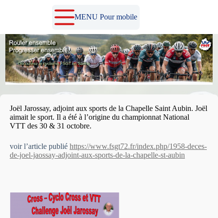
Passer
au
MENU Pour mobile
contenu
Joël Jarossay, adjoint aux sports de la Chapelle Saint Aubin. Joël
aimait le sport. Il a été à l’origine du championnat National
VTT des 30 & 31 octobre.
voir l’article publié
https://www.fsgt72.fr/index.php/1958-deces-
de-joel-jaossay-adjoint-aux-sports-de-la-chapelle-st-aubin