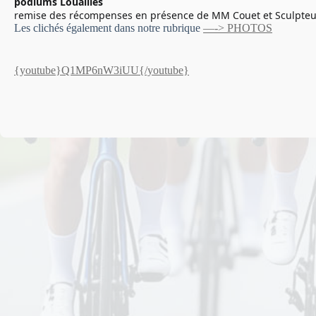
podiums Louailles
remise des récompenses en présence de MM Couet et Sculpteur, é
Les clichés également dans notre rubrique
—-> PHOTOS
{youtube}Q1MP6nW3iUU{/youtube}