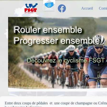
Passer
au
Accueil
Comi
contenu
Entre deux coups de pédales et une coupe de champagne ou Crémant