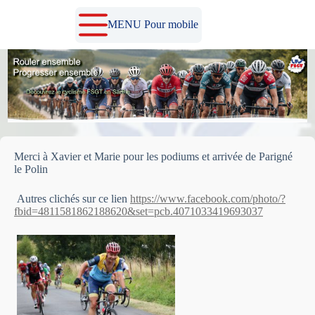
Passer
au
MENU Pour mobile
contenu
Merci à Xavier et Marie pour les podiums et arrivée de Parigné
le Polin
Autres clichés sur ce lien
https://www.facebook.com/photo/?
fbid=4811581862188620&set=pcb.4071033419693037