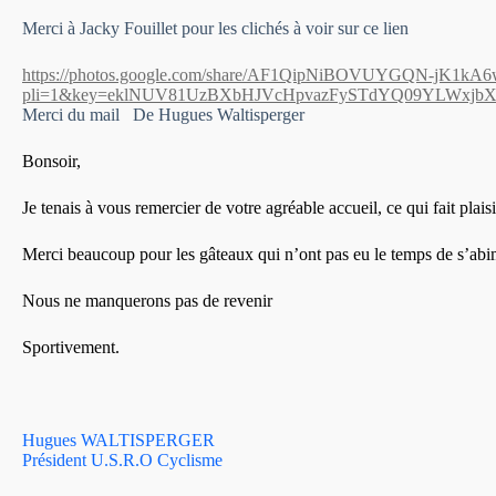
Merci à Jacky Fouillet pour les clichés à voir sur ce lien
https://photos.google.com/share/AF1QipNiBOVUYGQN-jK
pli=1&key=eklNUV81UzBXbHJVcHpvazFySTdYQ09YLWxjbX
Merci du mail De Hugues Waltisperger
Bonsoir,
Je tenais à vous remercier de votre agréable accueil, ce qui fait plais
Merci beaucoup pour les gâteaux qui n’ont pas eu le temps de s’abi
Nous ne manquerons pas de revenir
Sportivement.
Hugues WALTISPERGER
Président U.S.R.O Cyclisme