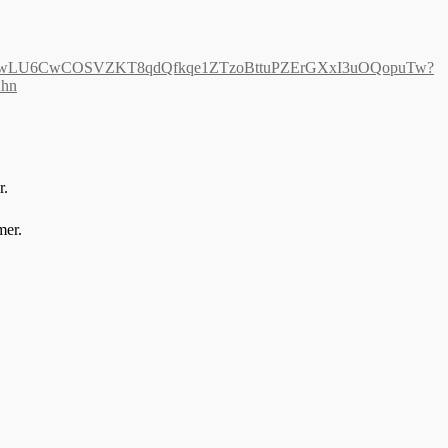
1kA6wLU6CwCOSVZKT8qdQfkqe1ZTzoBttuPZErGXxI3uOQopuTw?
hn
ir.
mer.