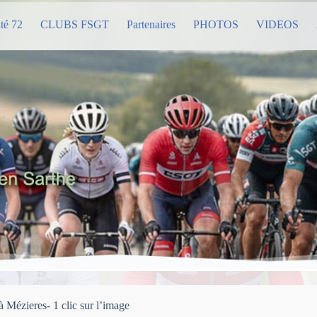
té 72
CLUBS FSGT
Partenaires
PHOTOS
VIDEOS
 Mézieres- 1 clic sur l’image