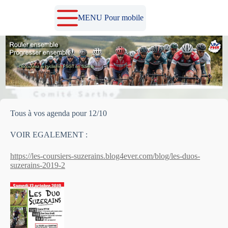
Passer
au
MENU Pour mobile
contenu
Tous à vos agenda pour 12/10
VOIR EGALEMENT :
https://les-coursiers-suzerains.blog4ever.com/blog/les-duos-
suzerains-2019-2