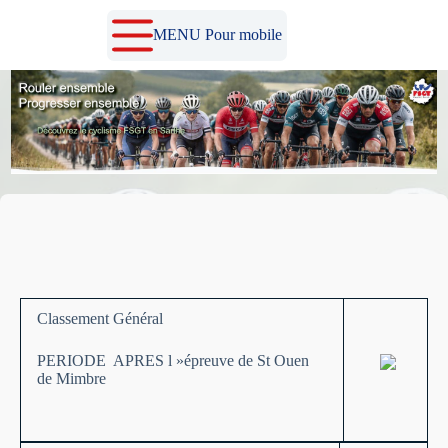
Passer
au
MENU Pour mobile
contenu
Classement Général
PERIODE APRES l »épreuve de St Ouen
de Mimbre