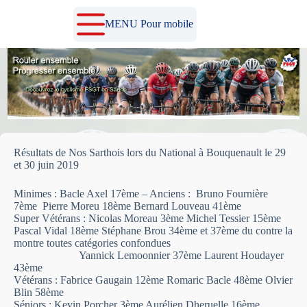
Passer
au
MENU Pour mobile
contenu
Résultats de Nos Sarthois lors du National à Bouquenault le 29
et 30 juin 2019
Minimes : Bacle Axel 17ème – Anciens : Bruno Fournière
7ème Pierre Moreu 18ème Bernard Louveau 41ème
Super Vétérans : Nicolas Moreau 3ème Michel Tessier 15ème
Pascal Vidal 18ème Stéphane Brou 34ème et 37ème du contre la
montre toutes catégories confondues
Yannick Lemoonnier 37ème Laurent Houdayer
43ème
Vétérans : Fabrice Gaugain 12ème Romaric Bacle 48ème Olvier
Blin 58ème
Séniors : Kevin Porcher 3ème Aurélien Dheruelle 16ème