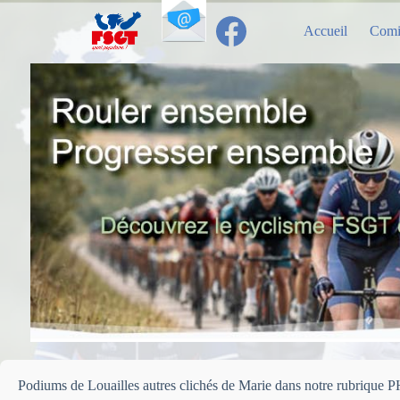
Passer
au
Accueil
Comi
contenu
Podiums de Louailles autres clichés de Marie dans notre rubriqu