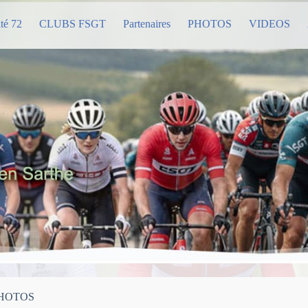
té 72
CLUBS FSGT
Partenaires
PHOTOS
VIDEOS
e PHOTOS