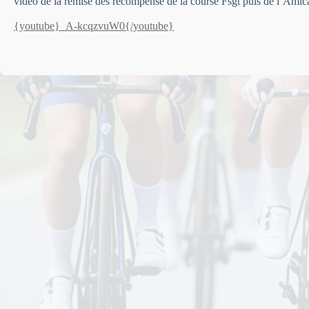
vidéo de la remise des récompense de la course Fsgt puis de l’Amica
{youtube}_A-kcqzvuW0{/youtube}