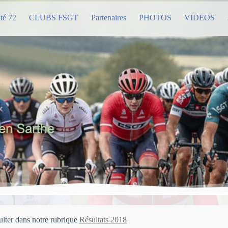
té 72
CLUBS FSGT
Partenaires
PHOTOS
VIDEOS
ulter dans notre rubrique
Résultats 2018