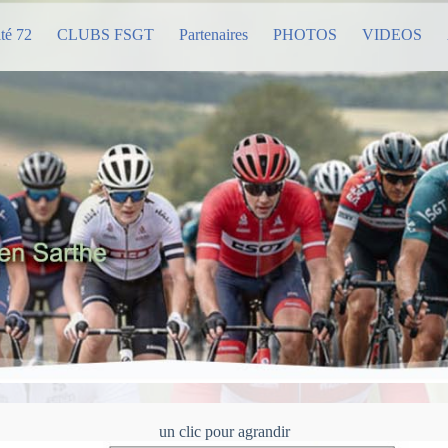
té 72
CLUBS FSGT
Partenaires
PHOTOS
VIDEOS
un clic pour agrandir