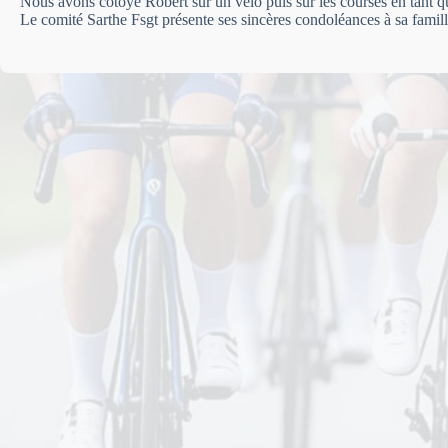
Nous avons cotoyé Robert sur un vélo puis sur les courses en tant q
Le comité Sarthe Fsgt présente ses sincères condoléances à sa famill