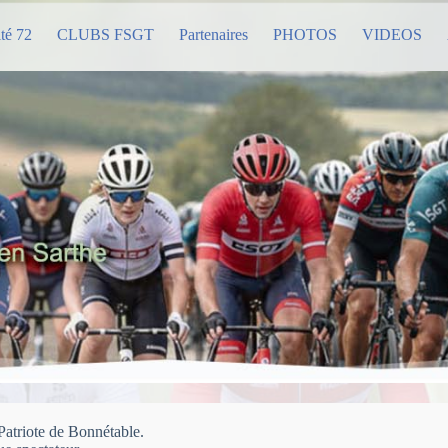
té 72
CLUBS FSGT
Partenaires
PHOTOS
VIDEOS
Patriote de Bonnétable.