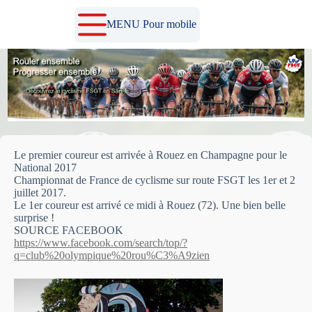
Passer
au
MENU Pour mobile
contenu
Le premier coureur est arrivée à Rouez en Champagne pour le
National 2017
Championnat de France de cyclisme sur route FSGT les 1er et 2
juillet 2017.
Le 1er coureur est arrivé ce midi à Rouez (72). Une bien belle
surprise !
SOURCE FACEBOOK
https://www.facebook.com/search/top/?
q=club%20olympique%20rou%C3%A9zien