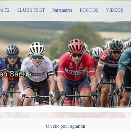
té 72
CLUBS FSGT
Partenaires
PHOTOS
VIDEOS
Un clic pour agrandir