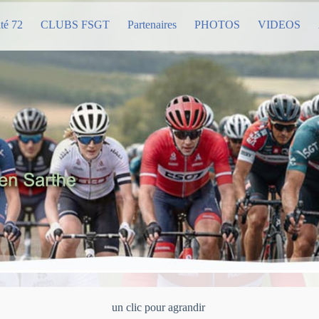
té 72
CLUBS FSGT
Partenaires
PHOTOS
VIDEOS
un clic pour agrandir