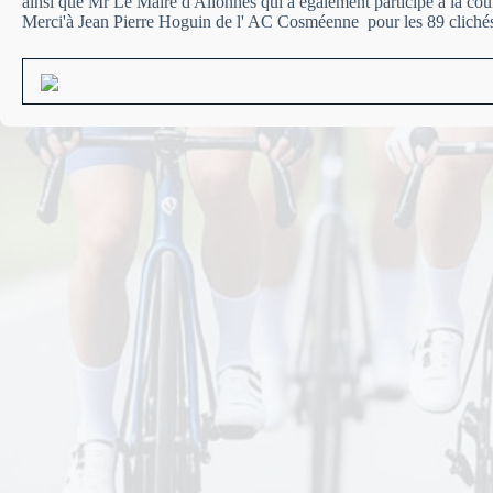
ainsi que Mr Le Maire d'Allonnes qui a egalement participé à la cou
Merci'à Jean Pierre Hoguin de l' AC Cosméenne pour les 89 clichés