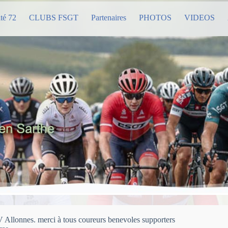
té 72
CLUBS FSGT
Partenaires
PHOTOS
VIDEOS
llonnes. merci à tous coureurs benevoles supporters