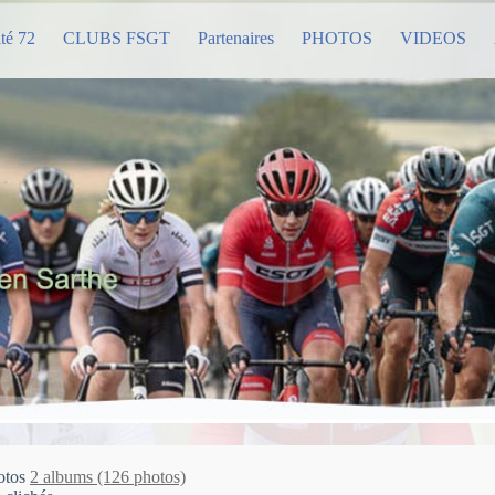
té 72
CLUBS FSGT
Partenaires
PHOTOS
VIDEOS
hotos
2 albums (126 photos)