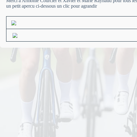
Merci à Armonie Courcier et Xavier et Marie Raynaud pour tous les
un petit apercu ci-dessous un clic pour agrandir