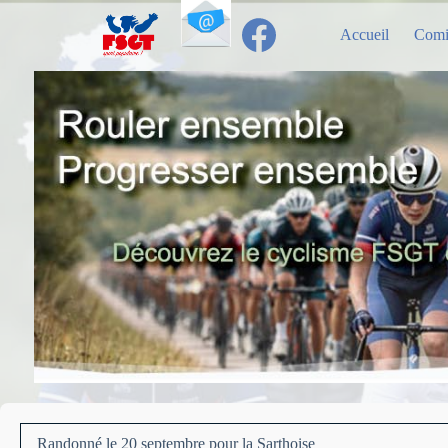
Passer
au
Accueil
Comi
contenu
Randonné le 20 septembre pour la Sarthoise