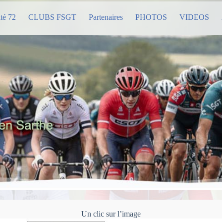
té 72
CLUBS FSGT
Partenaires
PHOTOS
VIDEOS
Un clic sur l’image